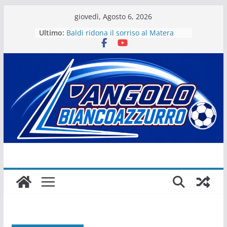
Salta
giovedì, Agosto 6, 2026
al
Ultimo:
Baldi ridona il sorriso al Matera
contenuto
La stagione del Matera 1933 al via
tra i fuochi d’artificio
Il Matera 1933 al lavoro per un
grande futuro. Video intervista col
presidente Michele Motta
Il Bue rinasce. E Matera sogna
Matera – Palmese “nulla” di fatto