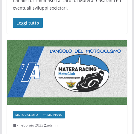
L’analisi di Tommaso Taccardi di Matera -Casarano ed
eventuali sviluppi societari.
Leggi tutto
MOTOCICLISMO
PRIMO PIANO
7 Febbraio 2023
admin