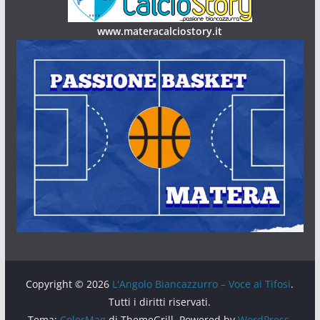
www.materacalciostory.it
Copyright © 2026
L'Angolo Biancazzurro – Voce ai Tifosi
.
Tutti i diritti riservati.
Tema:
ColorMag
di ThemeGrill. Powered by
WordPress
.