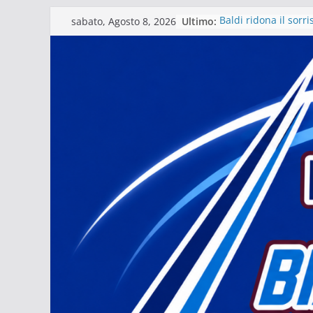
Salta
Ultimo:
Baldi ridona il sorr
sabato, Agosto 8, 2026
al
La stagione del Mat
tra i fuochi d’artifici
contenuto
Il Matera 1933 al la
grande futuro. Video
presidente Michele
Il Bue rinasce. E M
Matera – Palmese “nu