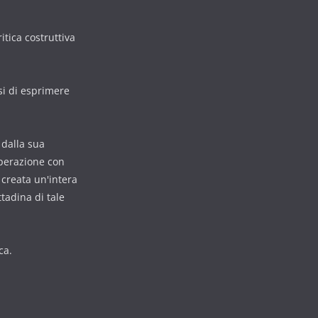
itica costruttiva
si di esprimere
n dalla sua
operazione con
è creata un'intera
tadina di tale
ca.