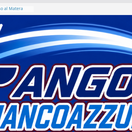
iso al Matera
era 1933 al via
o
voro per un
 intervista col
 Motta
atera sogna
lla” di fatto