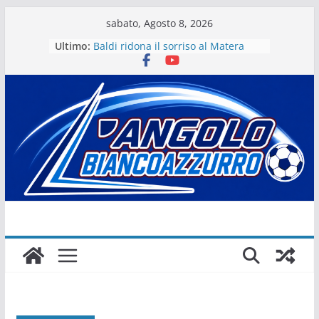
Salta
sabato, Agosto 8, 2026
al
Ultimo:
Baldi ridona il sorriso al Matera
contenuto
La stagione del Matera 1933 al via
tra i fuochi d’artificio
Il Matera 1933 al lavoro per un
grande futuro. Video intervista col
presidente Michele Motta
Il Bue rinasce. E Matera sogna
Matera – Palmese “nulla” di fatto