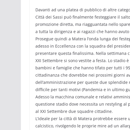
Davanti ad una platea di pubblico di altre catego
Città dei Sassi può finalmente festeggiare il salto
promozione diretta, ma riagguantata nello spareg
a tutta la dirigenza e ai ragazzi che hanno avuto 
Prosegue quindi a Matera l’onda lunga dei fest
adesso in Eccellenza con la squadra del presiden
presentare questa finalissima. Nella settimana che
XXI Settembre si sono vestite a festa. Lo stadio è
bambini e famiglie che hanno tifato per tutti i 9
cittadinanza che dovrebbe nei prossimi giorni av
dell’amministrazione per queste due splendide r
difficile per tanti motivi (Pandemia e in ultimo gu
Adesso la macchina comunale e relativi amministr
questione stadio dove necessita un restyling al 
al XXI Settembre due squadre cittadine.
L’ideale per la città di Matera protrebbe essere
calcistico, rivolgendo le proprie mire ad un alla