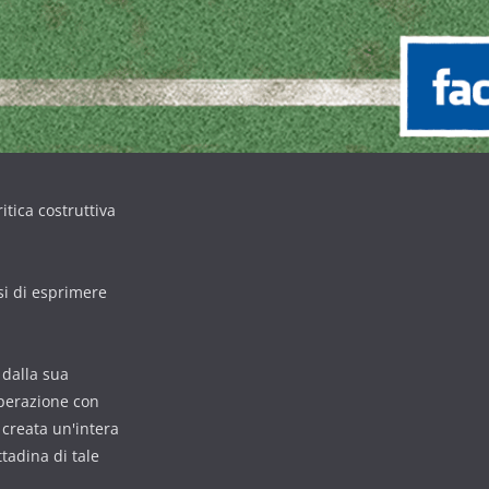
itica costruttiva
si di esprimere
n dalla sua
operazione con
è creata un'intera
tadina di tale