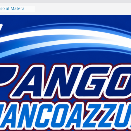
riso al Matera
era 1933 al via
io
avoro per un
o intervista col
e Motta
Matera sogna
ulla” di fatto