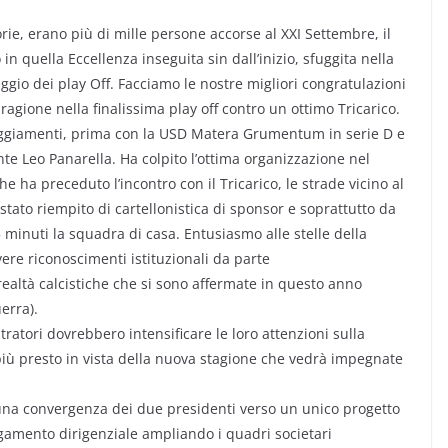
rie, erano più di mille persone accorse al XXI Settembre, il
 in quella Eccellenza inseguita sin dall’inizio, sfuggita nella
gio dei play Off. Facciamo le nostre migliori congratulazioni
ragione nella finalissima play off contro un ottimo Tricarico.
eggiamenti, prima con la USD Matera Grumentum in serie D e
te Leo Panarella. Ha colpito l’ottima organizzazione nel
 ha preceduto l’incontro con il Tricarico, le strade vicino al
 stato riempito di cartellonistica di sponsor e soprattutto da
5 minuti la squadra di casa. Entusiasmo alle stelle della
ere riconoscimenti istituzionali da parte
ealtà calcistiche che si sono affermate in questo anno
erra).
atori dovrebbero intensificare le loro attenzioni sulla
più presto in vista della nuova stagione che vedrà impegnate
 una convergenza dei due presidenti verso un unico progetto
rgamento dirigenziale ampliando i quadri societari