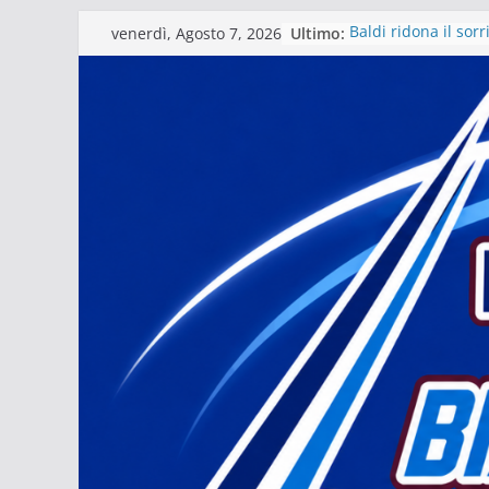
Salta
Ultimo:
Baldi ridona il sor
venerdì, Agosto 7, 2026
al
La stagione del Mat
tra i fuochi d’artific
contenuto
Il Matera 1933 al l
grande futuro. Vide
presidente Michel
Il Bue rinasce. E 
Matera – Palmese “n