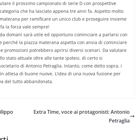
tare il prossimo campionato di serie D con prospettive
 categoria che ha lasciato appena tre anni fa. Aspetto molto
a materana per ramificare un unico club e proseguire insieme
à fa la forza vale sempre!
 da domani sarà utile ed opportuno cominciare a parlarsi con
e perché la piazza materana aspetta con ansia di cominciare
ue promozioni potrebbero aprirsi diversi scenari. Da valutare
lo stato attuale oltre alle tante ipotesi, di certo si
societario di Antonio Petraglia. Intanto, come detto sopra, i
ra in attesa di buone nuove. L’idea di una nuova fusione per
 va del tutto abbandonata.
ilippo
Extra Time, voce ai protagonisti: Antonio
Petraglia
rti