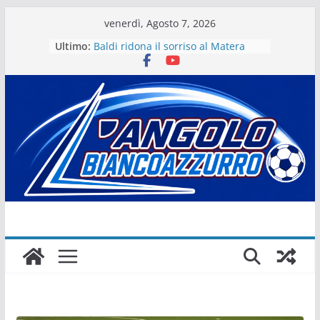
Salta
venerdì, Agosto 7, 2026
al
Ultimo:
Baldi ridona il sorriso al Matera
contenuto
La stagione del Matera 1933 al via
tra i fuochi d’artificio
Il Matera 1933 al lavoro per un
grande futuro. Video intervista col
presidente Michele Motta
Il Bue rinasce. E Matera sogna
Matera – Palmese “nulla” di fatto