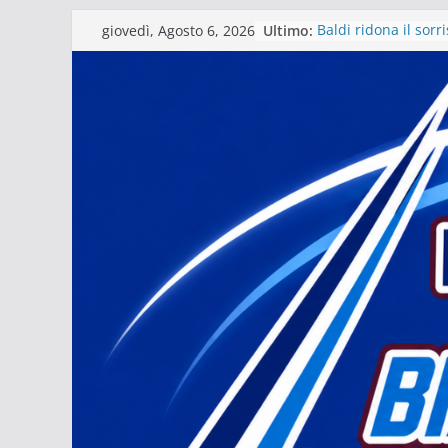
Salta
Ultimo:
Baldi ridona il sorr
giovedì, Agosto 6, 2026
al
La stagione del Mat
tra i fuochi d’artific
contenuto
Il Matera 1933 al l
grande futuro. Video
presidente Michele
Il Bue rinasce. E M
Matera – Palmese “n