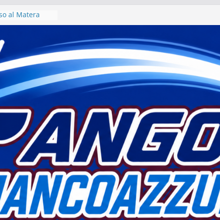
iso al Matera
era 1933 al via
io
avoro per un
 intervista col
 Motta
atera sogna
ulla” di fatto