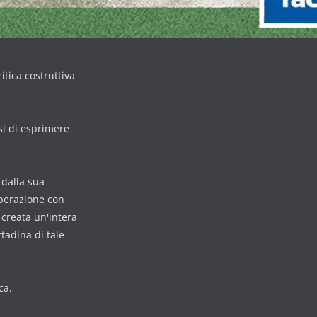
itica costruttiva
si di esprimere
n dalla sua
operazione con
è creata un'intera
tadina di tale
ca.