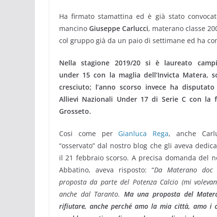
Ha firmato stamattina ed è già stato convocat
mancino
Giuseppe Carlucci
, materano classe 200
col gruppo già da un paio di settimane ed ha conq
Nella stagione 2019/20 si è laureato camp
under 15 con la maglia dell’Invicta Matera, s
cresciuto; l’anno scorso invece ha disputato
Allievi Nazionali Under 17 di Serie C con la 
Grosseto.
Cosi come per
Gianluca Rega
, anche Carl
“osservato” dal nostro blog che gli aveva dedica
il 21 febbraio scorso. A precisa domanda del 
Abbatino, aveva risposto: “
Da Materano doc h
proposta da parte del Potenza Calcio (mi volevan
anche dal Taranto.
Ma una proposta del Matera
rifiutare, anche perché amo la mia città, amo i 