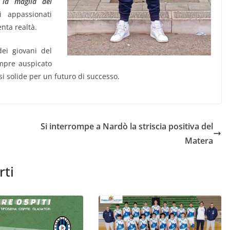
 la maglia del
i appassionati
nta realtà.
dei giovani del
empre auspicato
si solide per un futuro di successo.
Si interrompe a Nardò la striscia positiva del
Matera
rti