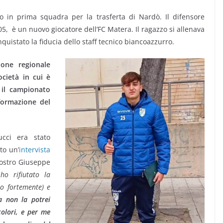
o in prima squadra per la trasferta di Nardò. Il difensore
5, è un nuovo giocatore dell’FC Matera. Il ragazzo si allenava
uistato la fiducia dello staff tecnico biancoazzurro.
ione regionale
ocietà in cui è
 il campionato
formazione del
ucci era stato
to un’
intervista
nostro Giuseppe
o rifiutato la
o fortemente) e
 non la potrei
colori, e per me