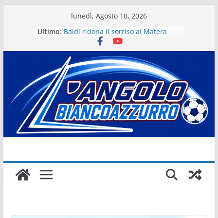
Salta
lunedì, Agosto 10, 2026
al
Ultimo:
Baldi ridona il sorriso al Matera
contenuto
La stagione del Matera 1933 al via
tra i fuochi d’artificio
Il Matera 1933 al lavoro per un
grande futuro. Video intervista col
presidente Michele Motta
Il Bue rinasce. E Matera sogna
Matera – Palmese “nulla” di fatto