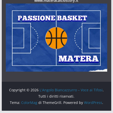
www.materacalciostory.it
Copyright © 2026
L'Angolo Biancazzurro – Voce ai Tifosi
.
Tutti i diritti riservati.
Tema:
ColorMag
di ThemeGrill. Powered by
WordPress
.