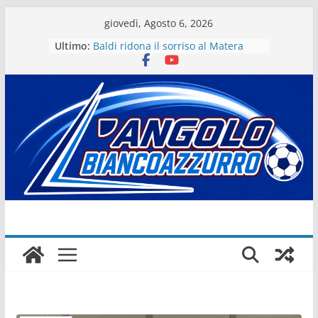
Salta
giovedì, Agosto 6, 2026
al
Ultimo:
Baldi ridona il sorriso al Matera
contenuto
La stagione del Matera 1933 al via
tra i fuochi d’artificio
Il Matera 1933 al lavoro per un
grande futuro. Video intervista col
presidente Michele Motta
Il Bue rinasce. E Matera sogna
Matera – Palmese “nulla” di fatto