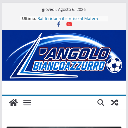
Salta
giovedì, Agosto 6, 2026
al
Ultimo:
Baldi ridona il sorriso al Matera
contenuto
La stagione del Matera 1933 al via
tra i fuochi d’artificio
Il Matera 1933 al lavoro per un
grande futuro. Video intervista col
presidente Michele Motta
Il Bue rinasce. E Matera sogna
Matera – Palmese “nulla” di fatto