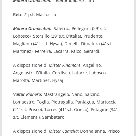
Matera Grumentum – Vultur Rionero = 0-1
Reti
: 7′ p.t. Martoccia
Matera Grumentum
: Salerno, Pellegrini (29′ s.t.
Lobosco), Storsillo (29′ s.t. D’Italia), Prudente,
Magliano (41′ s.t. Hysaj), Dinielli, Dimatera (4′ s.t.
Martinez), Ferreira, Lacarra, Falco, Gerardi.
A disposizione di
Mister Finamore
: Angelino,
Angelastri, D’Italia, Cordisco, Latorre, Lobosco,
Marotta, Martinez, Hysaj
Vultur Rionero:
Mastrangelo, Nano, Salcino,
Lomaestro, Toglia, Pietragalla, Paniagua, Martoccia
(21′ s.t. Prisco), Torres (41′ s.t. Grieco), Petagine (34′
s.t. Clementi), Sambataro.
A disposizione di
Mister Camelia
: Donnaianna, Prisco,