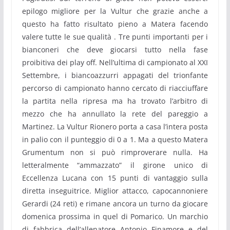
epilogo migliore per la Vultur che grazie anche a
questo ha fatto risultato pieno a Matera facendo
valere tutte le sue qualità . Tre punti importanti per i
bianconeri che deve giocarsi tutto nella fase
proibitiva dei play off. Nell’ultima di campionato al XXI
Settembre, i biancoazzurri appagati del trionfante
percorso di campionato hanno cercato di riacciuffare
la partita nella ripresa ma ha trovato l’arbitro di
mezzo che ha annullato la rete del pareggio a
Martinez. La Vultur Rionero porta a casa l’intera posta
in palio con il punteggio di 0 a 1. Ma a questo Matera
Grumentum non si può rimproverare nulla. Ha
letteralmente “ammazzato” il girone unico di
Eccellenza Lucana con 15 punti di vantaggio sulla
diretta inseguitrice. Miglior attacco, capocannoniere
Gerardi (24 reti) e rimane ancora un turno da giocare
domenica prossima in quel di Pomarico. Un marchio
di fabbrica dell’allenatore Antonio Finamore e del