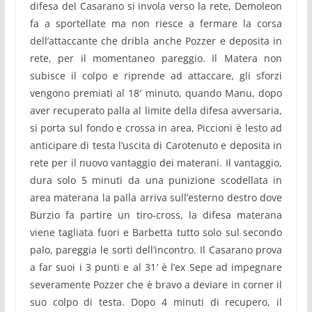
difesa del Casarano si invola verso la rete, Demoleon
fa a sportellate ma non riesce a fermare la corsa
dell’attaccante che dribla anche Pozzer e deposita in
rete, per il momentaneo pareggio. Il Matera non
subisce il colpo e riprende ad attaccare, gli sforzi
vengono premiati al 18′ minuto, quando Manu, dopo
aver recuperato palla al limite della difesa avversaria,
si porta sul fondo e crossa in area, Piccioni è lesto ad
anticipare di testa l’uscita di Carotenuto e deposita in
rete per il nuovo vantaggio dei materani. Il vantaggio,
dura solo 5 minuti da una punizione scodellata in
area materana la palla arriva sull’esterno destro dove
Burzio fa partire un tiro-cross, la difesa materana
viene tagliata fuori e Barbetta tutto solo sul secondo
palo, pareggia le sorti dell’incontro. Il Casarano prova
a far suoi i 3 punti e al 31′ è l’ex Sepe ad impegnare
severamente Pozzer che è bravo a deviare in corner il
suo colpo di testa. Dopo 4 minuti di recupero, il