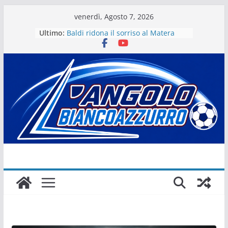
Salta
venerdì, Agosto 7, 2026
al
Ultimo:
Baldi ridona il sorriso al Matera
contenuto
La stagione del Matera 1933 al via
tra i fuochi d’artificio
Il Matera 1933 al lavoro per un
grande futuro. Video intervista col
presidente Michele Motta
Il Bue rinasce. E Matera sogna
Matera – Palmese “nulla” di fatto