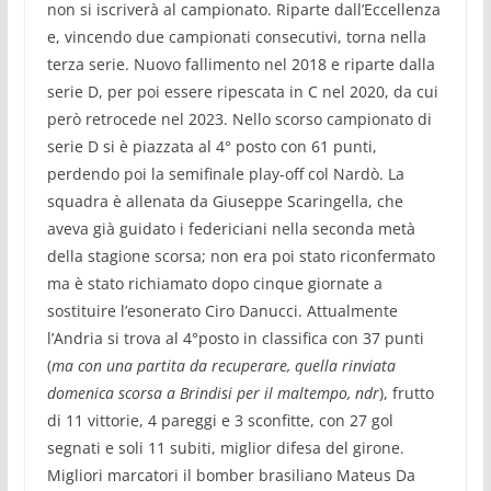
non si iscriverà al campionato. Riparte dall’Eccellenza
e, vincendo due campionati consecutivi, torna nella
terza serie. Nuovo fallimento nel 2018 e riparte dalla
serie D, per poi essere ripescata in C nel 2020, da cui
però retrocede nel 2023. Nello scorso campionato di
serie D si è piazzata al 4° posto con 61 punti,
perdendo poi la semifinale play-off col Nardò. La
squadra è allenata da Giuseppe Scaringella, che
aveva già guidato i federiciani nella seconda metà
della stagione scorsa; non era poi stato riconfermato
ma è stato richiamato dopo cinque giornate a
sostituire l’esonerato Ciro Danucci. Attualmente
l’Andria si trova al 4°posto in classifica con 37 punti
(
ma con una partita da recuperare, quella rinviata
domenica scorsa a Brindisi per il maltempo, ndr
), frutto
di 11 vittorie, 4 pareggi e 3 sconfitte, con 27 gol
segnati e soli 11 subiti, miglior difesa del girone.
Migliori marcatori il bomber brasiliano Mateus Da