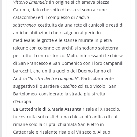
Vittorio Emanuele
(in origine si chiamava piazza
Catuma, dato che sotto di essa vi sono alcune
catacombe) ed il complesso di
Andria
sotterranea,
costituita da una rete di cunicoli e resti di
antiche abitazioni che risalgono al periodo
medievale; le grotte e le stanze murate in pietra
(alcune con colonne ed archi) si snodano sottoterra
per tutto il centro storico. Molto interessanti le chiese
di San Francesco e San Domenico con i loro campanili
barocchi, che uniti a quello del Duomo fanno di
Andria “
la città dei tre campanili
“. Particolarmente
suggestivo il quartiere
Casalino c
ol suo Vicolo I San
Bartolomeo, considerato la strada più stretta
d’Europa
La Cattedrale di S.Maria Assunta
risale al XII secolo,
fu costruita sui resti di una chiesa più antica di cui
rimane solo la cripta, chiamata San Pietro in
Cattedrale e risalente risale al VII secolo. Al suo