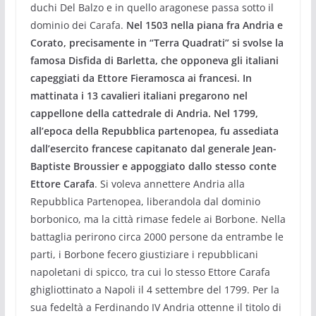
duchi Del Balzo e in quello aragonese passa sotto il
dominio dei Carafa.
Nel 1503 nella piana fra Andria e
Corato, precisamente in “Terra Quadrati” si svolse la
famosa Disfida di Barletta, che opponeva gli italiani
capeggiati da Ettore Fieramosca ai francesi. In
mattinata i 13 cavalieri italiani pregarono nel
cappellone della cattedrale di Andria. Nel 1799,
all’epoca della Repubblica partenopea, fu assediata
dall’esercito francese capitanato dal generale Jean-
Baptiste Broussier e appoggiato dallo stesso conte
Ettore Carafa
. Si voleva annettere Andria alla
Repubblica Partenopea, liberandola dal dominio
borbonico, ma la città rimase fedele ai Borbone. Nella
battaglia perirono circa 2000 persone da entrambe le
parti, i Borbone fecero giustiziare i repubblicani
napoletani di spicco, tra cui lo stesso Ettore Carafa
ghigliottinato a Napoli il 4 settembre del 1799. Per la
sua fedeltà a Ferdinando IV Andria ottenne il titolo di