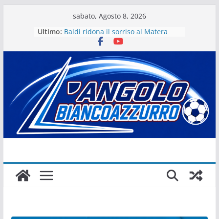
Salta
sabato, Agosto 8, 2026
al
Ultimo:
Baldi ridona il sorriso al Matera
contenuto
La stagione del Matera 1933 al via
tra i fuochi d’artificio
Il Matera 1933 al lavoro per un
grande futuro. Video intervista col
presidente Michele Motta
Il Bue rinasce. E Matera sogna
Matera – Palmese “nulla” di fatto