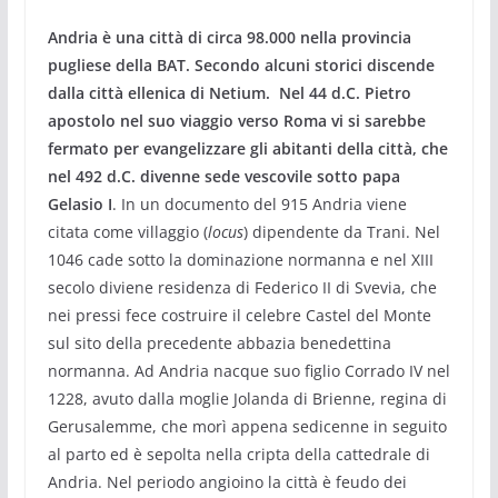
Andria è una città di circa 98.000 nella provincia
pugliese della BAT. Secondo alcuni storici discende
dalla città ellenica di Netium. Nel 44 d.C. Pietro
apostolo nel suo viaggio verso Roma vi si sarebbe
fermato per evangelizzare gli abitanti della città, che
nel 492 d.C. divenne sede vescovile sotto papa
Gelasio I
. In un documento del 915 Andria viene
citata come villaggio (
locus
) dipendente da Trani. Nel
1046 cade sotto la dominazione normanna e nel XIII
secolo diviene residenza di Federico II di Svevia, che
nei pressi fece costruire il celebre Castel del Monte
sul sito della precedente abbazia benedettina
normanna. Ad Andria nacque suo figlio Corrado IV nel
1228, avuto dalla moglie Jolanda di Brienne, regina di
Gerusalemme, che morì appena sedicenne in seguito
al parto ed è sepolta nella cripta della cattedrale di
Andria. Nel periodo angioino la città è feudo dei