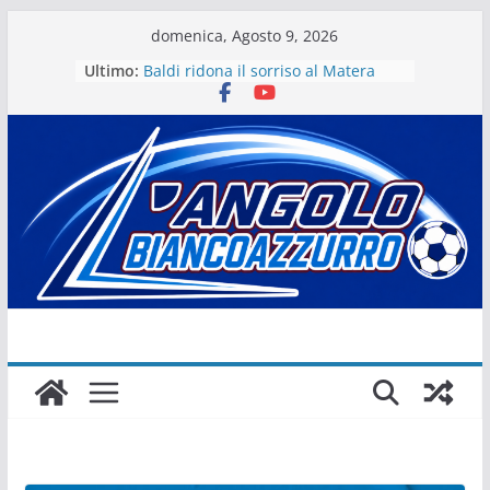
Salta
domenica, Agosto 9, 2026
al
Ultimo:
Baldi ridona il sorriso al Matera
contenuto
La stagione del Matera 1933 al via
tra i fuochi d’artificio
Il Matera 1933 al lavoro per un
grande futuro. Video intervista col
presidente Michele Motta
Il Bue rinasce. E Matera sogna
Matera – Palmese “nulla” di fatto