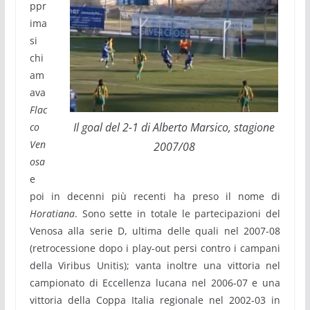
ppr
ima
si
chi
am
ava
Flac
Il goal del 2-1 di Alberto Marsico, stagione
co
Ven
2007/08
osa
e
poi in decenni più recenti ha preso il nome di
Horatiana
. Sono sette in totale le partecipazioni del
Venosa alla serie D, ultima delle quali nel 2007-08
(retrocessione dopo i play-out persi contro i campani
della Viribus Unitis); vanta inoltre una vittoria nel
campionato di Eccellenza lucana nel 2006-07 e una
vittoria della Coppa Italia regionale nel 2002-03 in