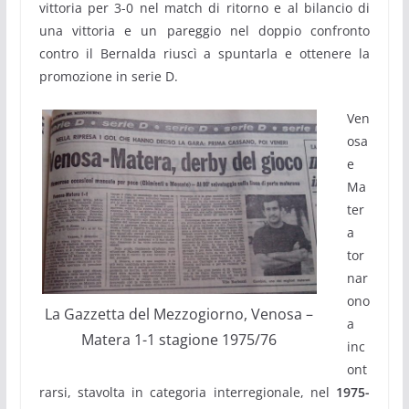
vittoria per 3-0 nel match di ritorno e al bilancio di
una vittoria e un pareggio nel doppio confronto
contro il Bernalda riuscì a spuntarla e ottenere la
promozione in serie D.
Ven
osa
e
Ma
ter
a
tor
nar
ono
La Gazzetta del Mezzogiorno, Venosa –
a
Matera 1-1 stagione 1975/76
inc
ont
rarsi, stavolta in categoria interregionale, nel
1975-