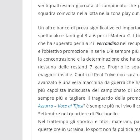
ventiquattresima giornata di campionato che p
squadra coinvolta nella lotta nella zona play out d
Un altro banco di prova significativo ed import
spettacolo e tanti gol 3 a 6 per il Matera G. I
che ha superato per 3 a 2 il
Ferrandina
nel recup
e l’obiettivo promozione in serie D è sempre più 
la concentrazione e la determinazione che ha c
nessuna delle restanti 7 gare. Proprio le sq
maggiori insidie. Contro il Real Tolve non sarà u
avanzato è una vera macchina da guerra che ha 
più capolista indiscussa del campionato di Ec
sempre più a tagliare il traguardo della promoz
Azzurro – Voce ai Tifosi
” è sempre più nel vivo il c
Settembre nel quartiere di Piccianello.
Nel frattempo gli sportivi e tifosi materani, 
queste ore in Ucraina, lo sport non fa politica m