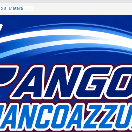
iso al Matera
era 1933 al via
o
voro per un
 intervista col
 Motta
atera sogna
lla” di fatto