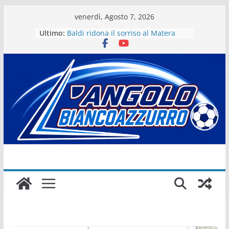
Salta
venerdì, Agosto 7, 2026
al
Ultimo:
Baldi ridona il sorriso al Matera
contenuto
La stagione del Matera 1933 al via
tra i fuochi d’artificio
Il Matera 1933 al lavoro per un
grande futuro. Video intervista col
presidente Michele Motta
Il Bue rinasce. E Matera sogna
Matera – Palmese “nulla” di fatto