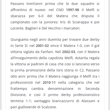
Passano trent’anni prima che le due squadre si
affrontino di nuovo: nel CND
1997-98
il Melfi si
sbarazza per 6-0 del Matera che disputa il
campionato con la juniores: tris di Sciarappa e poi
Loconte, Baglieri e Del Vecchio i marcatori.
Giungiamo negli anni duemila per trovare due derby
in Serie D: nel
2001-02
vince il Matera 1-0, con il gol
vittoria siglato da Fanfani. Nel
2002-03
, con il Matera
all’inseguimento della capolista Melfi, Astarita regala
la vittoria ai padroni di casa che così si lanciano verso
la prima promozione della loro storia in C2. Passano
otto anni prima che il Matera raggiunga il Melfi tra i
professionisti nel
2010-11
nella categoria che nel
frattempo cambia denominazione in Seconda
Divisione, e così il primo derby professionistico
termina 1-1; vantaggio biancazzurro di Alassani e
pari gialloverde di Scalzone.