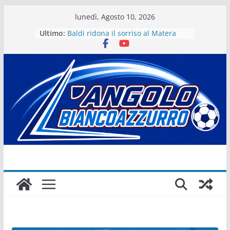
Salta
lunedì, Agosto 10, 2026
al
Ultimo:
Baldi ridona il sorriso al Matera
contenuto
La stagione del Matera 1933 al via
tra i fuochi d’artificio
Il Matera 1933 al lavoro per un
grande futuro. Video intervista col
presidente Michele Motta
Il Bue rinasce. E Matera sogna
Matera – Palmese “nulla” di fatto