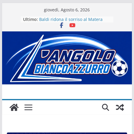
Salta
giovedì, Agosto 6, 2026
al
Ultimo:
Baldi ridona il sorriso al Matera
contenuto
La stagione del Matera 1933 al via
tra i fuochi d’artificio
Il Matera 1933 al lavoro per un
grande futuro. Video intervista col
presidente Michele Motta
Il Bue rinasce. E Matera sogna
Matera – Palmese “nulla” di fatto