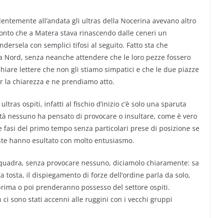
dentemente all’andata gli ultras della Nocerina avevano altro
conto che a Matera stava rinascendo dalle ceneri un
rsela con semplici tifosi al seguito. Fatto sta che
a Nord, senza neanche attendere che le loro pezze fossero
chiare lettere che non gli stiamo simpatici e che le due piazze
per la chiarezza e ne prendiamo atto.
ltras ospiti, infatti al fischio d’inizio c’è solo una sparuta
ità nessuno ha pensato di provocare o insultare, come è vero
fasi del primo tempo senza particolari prese di posizione se
nte hanno esultato con molto entusiasmo.
squadra, senza provocare nessuno, diciamolo chiaramente: sa
 tosta, il dispiegamento di forze dell’ordine parla da solo,
rima o poi prenderanno possesso del settore ospiti.
 ci sono stati accenni alle ruggini con i vecchi gruppi