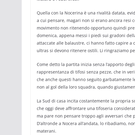
Quella con la Nocerina è una rivalità datata, evi
a cui pensare, magari non si erano ancora resi 
movimento non ritenendo opportuno quindi prende
domenica, appena messi i piedi sui gradoni dell
attaccate alle balaustre, ci hanno fatto capire a 
ultras si devono ritenere ostili. Li ringraziamo 
Come detto la partita inizia senza l’apporto degli u
rappresentanza di tifosi senza pezze, che in ver
che anche questi hanno seguito garbatamente le 
non al gol della loro squadra, quando giustame
La Sud di casa incita costantemente la propria 
che oggi deve affrontare una tifoseria considerata
ma pare non pensare troppo agli avversari che p
D’altronde a Nocera all’andata, lo ribadiamo, non
materani.