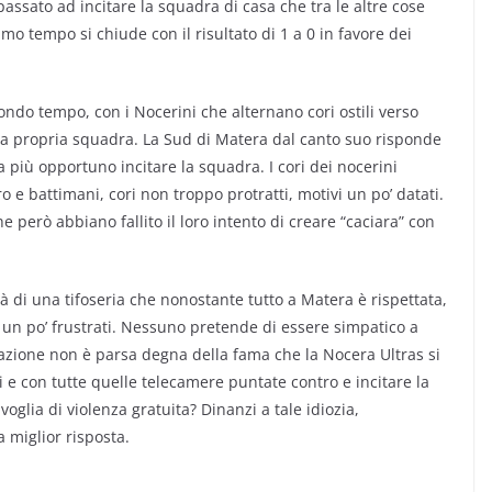
assato ad incitare la squadra di casa che tra le altre cose
primo tempo si chiude con il risultato di 1 a 0 in favore dei
ondo tempo, con i Nocerini che alternano cori ostili verso
 la propria squadra. La Sud di Matera dal canto suo risponde
a più opportuno incitare la squadra. I cori dei nocerini
uro e battimani, cori non troppo protratti, motivi un po’ datati.
però abbiano fallito il loro intento di creare “caciara” con
 di una tifoseria che nonostante tutto a Matera è rispettata,
n po’ frustrati. Nessuno pretende di essere simpatico a
cazione non è parsa degna della fama che la Nocera Ultras si
 e con tutte quelle telecamere puntate contro e incitare la
oglia di violenza gratuita? Dinanzi a tale idiozia,
a miglior risposta.