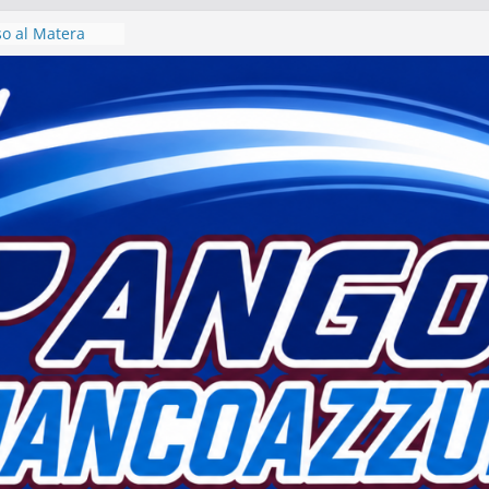
iso al Matera
era 1933 al via
o
voro per un
 intervista col
 Motta
atera sogna
lla” di fatto