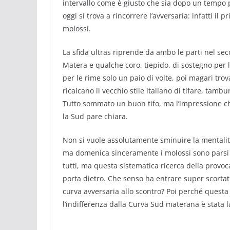
intervallo come è giusto che sia dopo un tempo p
oggi si trova a rincorrere l’avversaria: infatti il 
molossi.
La sfida ultras riprende da ambo le parti nel sec
Matera e qualche coro, tiepido, di sostegno per
per le rime solo un paio di volte, poi magari trov
ricalcano il vecchio stile italiano di tifare, tamb
Tutto sommato un buon tifo, ma l’impressione che 
la Sud pare chiara.
Non si vuole assolutamente sminuire la mentalità
ma domenica sinceramente i molossi sono parsi u
tutti, ma questa sistematica ricerca della provo
porta dietro. Che senso ha entrare super scortati
curva avversaria allo scontro? Poi perché questa v
l’indifferenza dalla Curva Sud materana è stata l