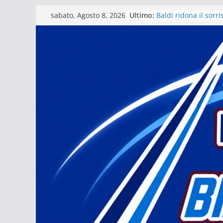
Salta
Ultimo:
Baldi ridona il sorr
sabato, Agosto 8, 2026
al
La stagione del Mat
tra i fuochi d’artifici
contenuto
Il Matera 1933 al la
grande futuro. Video
presidente Michele
Il Bue rinasce. E M
Matera – Palmese “nu