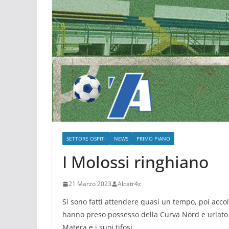
SETTORE OSPITI
NEWS
PRIMO PIANO
I Molossi ringhiano
21 Marzo 2023
Alcatr4z
Si sono fatti attendere quasi un tempo, poi accolt
hanno preso possesso della Curva Nord e urlato a 
Matera e i suoi tifosi.