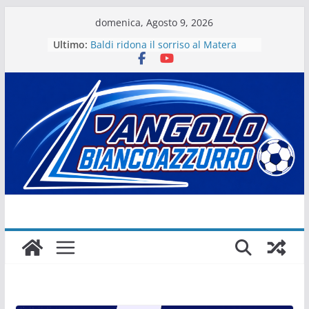
Salta
domenica, Agosto 9, 2026
al
Ultimo:
Baldi ridona il sorriso al Matera
contenuto
La stagione del Matera 1933 al via
tra i fuochi d’artificio
Il Matera 1933 al lavoro per un
grande futuro. Video intervista col
presidente Michele Motta
Il Bue rinasce. E Matera sogna
Matera – Palmese “nulla” di fatto