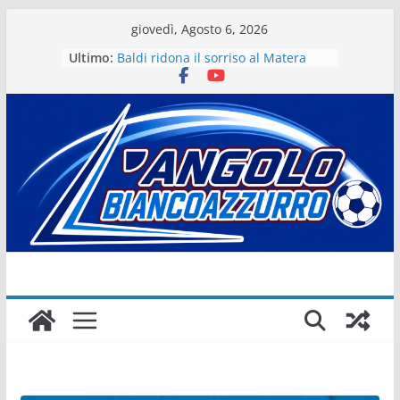
Salta
giovedì, Agosto 6, 2026
al
Ultimo:
Baldi ridona il sorriso al Matera
contenuto
La stagione del Matera 1933 al via
tra i fuochi d’artificio
Il Matera 1933 al lavoro per un
grande futuro. Video intervista col
presidente Michele Motta
Il Bue rinasce. E Matera sogna
Matera – Palmese “nulla” di fatto