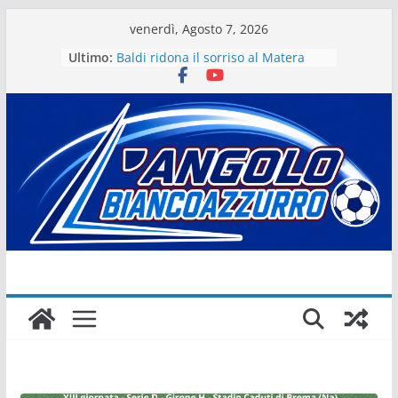
Salta
venerdì, Agosto 7, 2026
al
Ultimo:
Baldi ridona il sorriso al Matera
contenuto
La stagione del Matera 1933 al via
tra i fuochi d’artificio
Il Matera 1933 al lavoro per un
grande futuro. Video intervista col
presidente Michele Motta
Il Bue rinasce. E Matera sogna
Matera – Palmese “nulla” di fatto