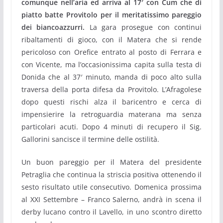
comunque nell’aria ed arriva al 17′ con Cum che di
piatto batte Provitolo per il meritatissimo pareggio
dei biancoazzurri.
La gara prosegue con continui
ribaltamenti di gioco, con il Matera che si rende
pericoloso con Orefice entrato al posto di Ferrara e
con Vicente, ma l’occasionissima capita sulla testa di
Donida che al 37′ minuto, manda di poco alto sulla
traversa della porta difesa da Provitolo. L’Afragolese
dopo questi rischi alza il baricentro e cerca di
impensierire la retroguardia materana ma senza
particolari acuti. Dopo 4 minuti di recupero il Sig.
Gallorini sancisce il termine delle ostilità.
Un buon pareggio per il Matera del presidente
Petraglia che continua la striscia positiva ottenendo il
sesto risultato utile consecutivo. Domenica prossima
al XXI Settembre – Franco Salerno, andrà in scena il
derby lucano contro il Lavello, in uno scontro diretto