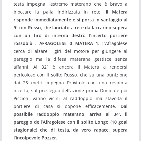
testa impegna l’estremo materano che è bravo a
bloccare la palla indirizzata in rete.
Il Matera
risponde immediatamente e si porta in vantaggio al
9′ con Russo, che lanciato a rete da Iaccarino supera
con un tiro di interno destro l’incerto portiere
rossoblù . AFRAGOLESE 0 MATERA 1.
L’Afragolese
cerca di alzare i giri del motore per giungere al
pareggio ma la difesa materana gestisce senza
affanni. Al 32′, è ancora il Matera a rendersi
pericoloso con il solito Russo, che su una punizione
dai 25 metri impegna Provitolo con una respinta
incerta, sul prosieguo dell’azione prima Donida e poi
Piccioni vanno vicini al raddoppio ma stavolta il
portiere di casa si oppone efficacemente.
Dal
possibile raddoppio materano, arriva al 34′, il
pareggio dell’Afragolese con il solito Longo (10 goal
stagionale) che di testa, da vero rapace, supera
l’incolpevole Pozzer.