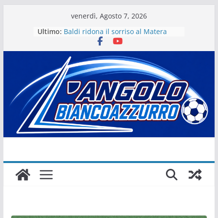
Salta
venerdì, Agosto 7, 2026
al
Ultimo:
Baldi ridona il sorriso al Matera
contenuto
La stagione del Matera 1933 al via
tra i fuochi d’artificio
Il Matera 1933 al lavoro per un
grande futuro. Video intervista col
presidente Michele Motta
Il Bue rinasce. E Matera sogna
Matera – Palmese “nulla” di fatto